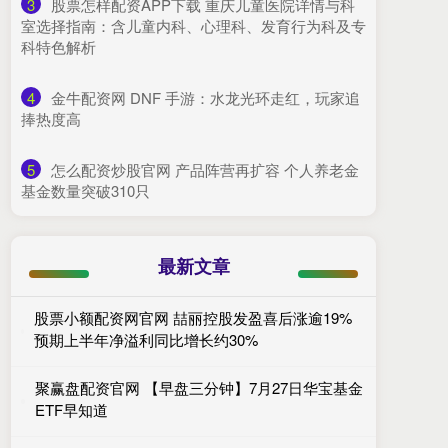
3
​股票怎样配资APP下载 重庆儿童医院详情与科
室选择指南：含儿童内科、心理科、发育行为科及专
科特色解析
4
​金牛配资网 DNF 手游：水龙光环走红，玩家追
捧热度高
5
​怎么配资炒股官网 产品阵营再扩容 个人养老金
基金数量突破310只
最新文章
股票小额配资网官网 喆丽控股发盈喜后涨逾19%
预期上半年净溢利同比增长约30%
聚赢盘配资官网 【早盘三分钟】7月27日华宝基金
ETF早知道