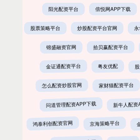
阳光配资平台
倍悦网APP下载
股票策略平台
炒股配资平台官网
永
镕盛融资官网
拾贝赢配资平台
金证通配资平台
粤友优配
股
怎么配资炒股官网
家财猫配资平台
问道管理配资APP下载
新牛人配资
鸿泰利创配资官网
京海策略平台