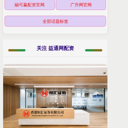
融可赢配资官网
广升网官网
全部话题标签
关注 益通网配资