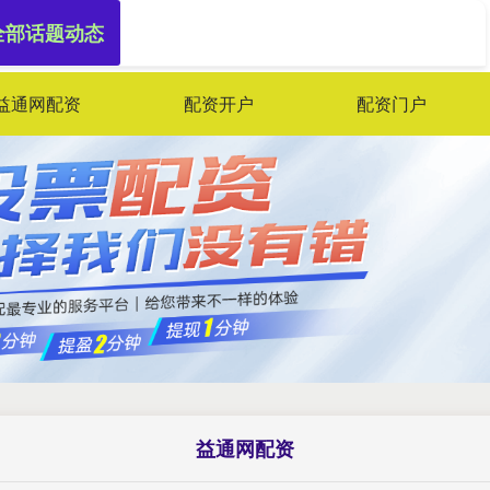
全部话题动态
益通网配资
配资开户
配资门户
益通网配资