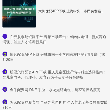
大御优配APP下载 上海街头一市民突发癫痫，施救中交警手指被咬到指甲脱落仍不松手
1
​在线股票配资网平台 春招市场直击：AI岗位走俏、新兴赛道
涌现，催生人才培养新风口
2
​博远配资APP下载 兴城市南一小学邴家校区第8周食谱（10
月20日
3
​股票怎样配资APP下载 重庆儿童医院详情与科室选择指南：
含儿童内科、心理科、发育行为科及专科特色解析
4
​金牛配资网 DNF 手游：水龙光环走红，玩家追捧热度高
5
​怎么配资炒股官网 产品阵营再扩容 个人养老金基金数量突破
310只