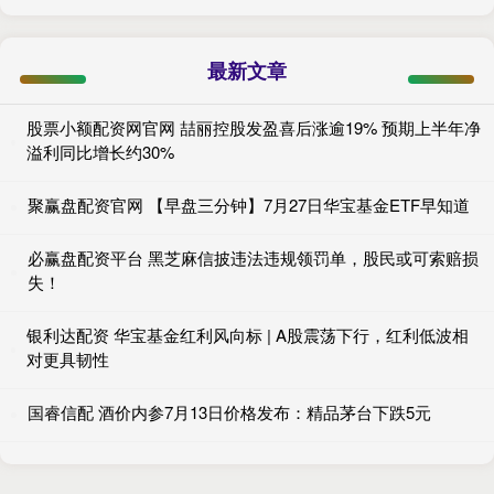
最新文章
股票小额配资网官网 喆丽控股发盈喜后涨逾19% 预期上半年净
溢利同比增长约30%
聚赢盘配资官网 【早盘三分钟】7月27日华宝基金ETF早知道
必赢盘配资平台 黑芝麻信披违法违规领罚单，股民或可索赔损
失！
银利达配资 华宝基金红利风向标 | A股震荡下行，红利低波相
对更具韧性
国睿信配 酒价内参7月13日价格发布：精品茅台下跌5元