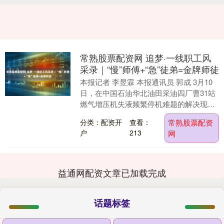
常熟股票配资网 追梦·一线职工风
采录｜“慢”师傅+“急”徒弟=金牌师徒
本报记者 李昱霖 本报通讯员 郭成 3月10
日，在中国石油华北油田采油四厂曹31站
燃气增压机失液频繁停机难题的解决现
场，白宁紧跟在师傅徐立东身旁，认真倾
分类：配资开
查看：
常熟股票配资
听着，时....
户
213
网
益通网配资文章已加载完成
话题标签