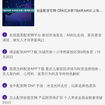
创盈配资官网 CBA总决赛7场4胜&#32;上海队取得三连胜
1
​在线股票配资网平台 春招市场直击：AI岗位走俏、新兴赛道
涌现，催生人才培养新风口
2
​博远配资APP下载 兴城市南一小学邴家校区第8周食谱（10
月20日
3
​股票怎样配资APP下载 重庆儿童医院详情与科室选择指南：
含儿童内科、心理科、发育行为科及专科特色解析
4
​金牛配资网 DNF 手游：水龙光环走红，玩家追捧热度高
5
​怎么配资炒股官网 产品阵营再扩容 个人养老金基金数量突破
310只