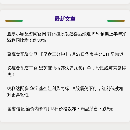
最新文章
股票小额配资网官网 喆丽控股发盈喜后涨逾19% 预期上半年净
溢利同比增长约30%
聚赢盘配资官网 【早盘三分钟】7月27日华宝基金ETF早知道
必赢盘配资平台 黑芝麻信披违法违规领罚单，股民或可索赔损
失！
银利达配资 华宝基金红利风向标 | A股震荡下行，红利低波相
对更具韧性
国睿信配 酒价内参7月13日价格发布：精品茅台下跌5元