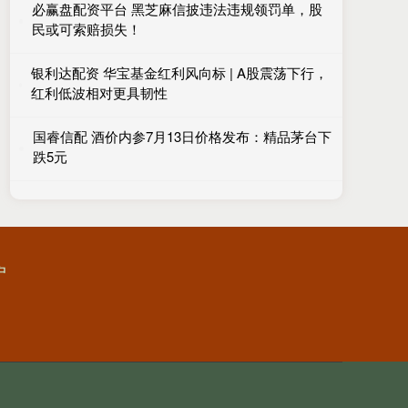
必赢盘配资平台 黑芝麻信披违法违规领罚单，股
民或可索赔损失！
银利达配资 华宝基金红利风向标 | A股震荡下行，
红利低波相对更具韧性
国睿信配 酒价内参7月13日价格发布：精品茅台下
跌5元
户