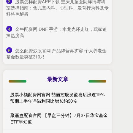
3
​股票怎样配资APP下载 重庆儿童医院详情与科
室选择指南：含儿童内科、心理科、发育行为科及专
科特色解析
4
​金牛配资网 DNF 手游：水龙光环走红，玩家追
捧热度高
5
​怎么配资炒股官网 产品阵营再扩容 个人养老金
基金数量突破310只
最新文章
股票小额配资网官网 喆丽控股发盈喜后涨逾19%
预期上半年净溢利同比增长约30%
聚赢盘配资官网 【早盘三分钟】7月27日华宝基金
ETF早知道